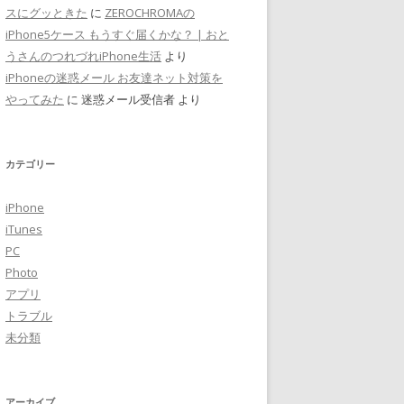
スにグッときた
に
ZEROCHROMAの
iPhone5ケース もうすぐ届くかな？ | おと
うさんのつれづれiPhone生活
より
iPhoneの迷惑メール お友達ネット対策を
やってみた
に 迷惑メール受信者 より
カテゴリー
iPhone
iTunes
PC
Photo
アプリ
トラブル
未分類
アーカイブ