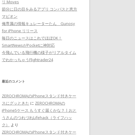
リ Moves
節分に日の目をみるアプリ コンパスと恵方
マピオン
俺専属の情報キュレーターたん Gunosy
for iPhone リリース
毎日のニュースはこれでほぼOK！
SmartNewsがPocketに神対応
今飛んでいる飛行機の様子がリアルタイム
でわかっちゃうFlightrader24
最近のコメント
ZEROCHROMAのiPhoneスタンド付きケー
スにグッときた
に
ZEROCHROMAの
iPhone5ケース もうすぐ届くかな？ | おと
うさんのつれづれLifehack（ライフハッ
ク）
より
ZEROCHROMAのiPhoneスタンド付きケー