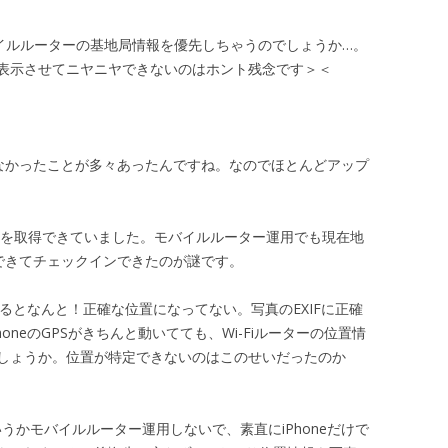
バイルルーターの基地局情報を優先しちゃうのでしょうか…。
表示させてニヤニヤできないのはホント残念です＞＜
できなかったことが多々あったんですね。なのでほとんどアップ
では位置を取得できていました。モバイルルーター運用でも現在地
索できてチェックインできたのが謎です。
みるとなんと！正確な位置になってない。写真のEXIFに正確
oneのGPSがきちんと動いてても、Wi-Fiルーターの位置情
しょうか。位置が特定できないのはこのせいだったのか
iというかモバイルルーター運用しないで、素直にiPhoneだけで