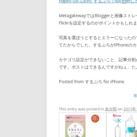
Happy-Go-Lucky: するぷろでBlogg
MetagatewayではBloggerと画像
Flickrを設定するのがポイントかもしれ
写真を選ぼうとするとエラーになったの
てたからでした。するぷろがiPhone
カテゴリ設定ができないこと、記事分割
です。ポストはできるんですがねぇ。たぶん
Posted from するぷろ for iPhone.
M
This entry was posted in
未分類
on
2011年