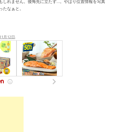
もしれません。後悔先に立たず…。やはり位置情報を写真
ったなぁと。
11月12日
.