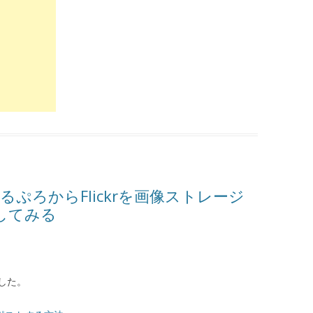
てするぷろからFlickrを画像ストレージ
新してみる
した。