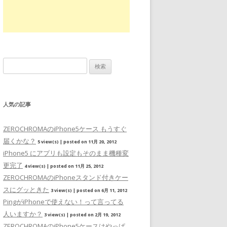
検索:
人気の記事
ZEROCHROMAのiPhone5ケース もうすぐ
届くかな？
5 view(s)
|
posted on 11月 20, 2012
iPhone5 にアプリも設定もそのまま機種変
更完了
4 view(s)
|
posted on 11月 25, 2012
ZEROCHROMAのiPhoneスタンド付きケー
スにグッときた
3 view(s)
|
posted on 6月 11, 2012
PingがiPhoneで使えない！って言ってる
人いますか？
3 view(s)
|
posted on 2月 19, 2012
ZEROCHROMAのiPhone5ケースはやっぱ