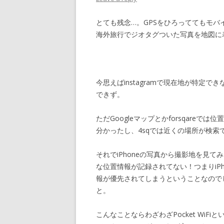
とても残念…。GPSをひろっててもモ
海外旅行でジオタグついた写真を地図に
今思えばinstagramで現在地が特定
できず。
ただGoogleマップとかforsqare
分かったし、4sqでは近くの場所が検
それでiPhoneの写真から撮影地を見て
な位置情報が記録されてない！つまりiPh
報が優先されてしまうということなので
と。
こんなことならわざわざPocket WiF