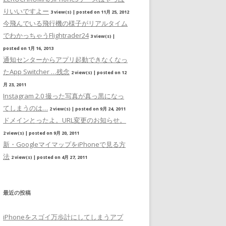
りいいですよー
3 view(s)
|
posted on 11月 25, 2012
今飛んでいる飛行機の様子がリアルタイム
でわかっちゃうFlightrader24
3 view(s)
|
posted on 1月 16, 2013
通知センターからアプリ起動できなくなっ
たApp Switcher …残念
2 view(s)
|
posted on 12
月 23, 2011
Instagram 2.0 撮った写真が真っ黒になっ
てしまうのは…
2 view(s)
|
posted on 9月 24, 2011
ドメインとったよ。URL変更のお知らせ。
2 view(s)
|
posted on 9月 20, 2011
新・GoogleマイマップをiPhoneで見る方
法
2 view(s)
|
posted on 4月 27, 2011
最近の投稿
iPhoneをスゴイ万歩計にしてしまうアプ