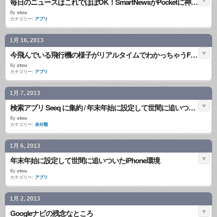
毎日のニュースはこれでほぼOK！SmartNewsがPocketに神対応
By
otou
カテゴリー:
アプリ
1月 16, 2013
今飛んでいる飛行機の様子がリアルタイムでわかっちゃうFlightrader24
By
otou
カテゴリー:
アプリ
1月 7, 2013
検索アプリ Seeq に集約 / 年末年始に設定して世間に追いついたiPhone環境 その１
By
otou
カテゴリー:
未分類
1月 6, 2013
年末年始に設定して世間に追いついたiPhone環境
By
otou
カテゴリー:
アプリ
1月 2, 2013
Googleナビの残念なところ