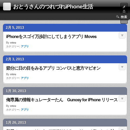
おとうさんのつれづれiPhone生活
メ
ニ
ュ
検索
ー
2月 5, 2013
iPhoneをスゴイ万歩計にしてしまうアプリ Moves
By
otou
カテゴリー:
アプリ
2月 3, 2013
節分に日の目をみるアプリ コンパスと恵方マピオン
By
otou
カテゴリー:
アプリ
1月 30, 2013
俺専属の情報キュレーターたん Gunosy for iPhone リリース
By
otou
カテゴリー:
アプリ
1月 26, 2013