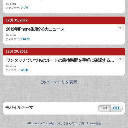
By
otou
カテゴリー:
アプリ
12月 31, 2012
2012年iPhone生活的3大ニュース
By
otou
カテゴリー:
iPhone
12月 20, 2012
ワンタッチでいつものルートの乗換時間を手軽に確認する方法（発車時刻のカウントダウンもあるよ）
By
otou
カテゴリー:
未分類
次のエントリを表示...
モバイルテーマ
ON
OFF
All content Copyright おとうさんのつれづれiPhone生活