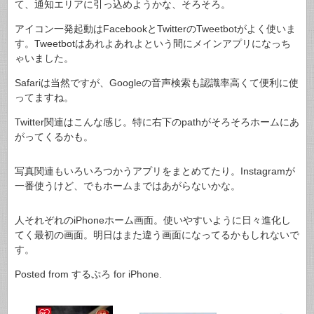
て、通知エリアに引っ込めようかな、そろそろ。
アイコン一発起動はFacebookとTwitterのTweetbotがよく使いま
す。Tweetbotはあれよあれよという間にメインアプリになっち
ゃいました。
Safariは当然ですが、Googleの音声検索も認識率高くて便利に使
ってますね。
Twitter関連はこんな感じ。特に右下のpathがそろそろホームにあ
がってくるかも。
写真関連もいろいろつかうアプリをまとめてたり。Instagramが
一番使うけど、でもホームまではあがらないかな。
人それぞれのiPhoneホーム画面。使いやすいように日々進化し
てく最初の画面。明日はまた違う画面になってるかもしれないで
す。
Posted from するぷろ for iPhone.