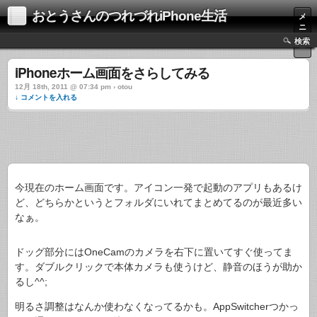
おとうさんのつれづれiPhone生活
メ
ニ
ュ
検索
ー
iPhoneホーム画面をさらしてみる
12月 18th, 2011 @ 07:34 pm › otou
↓ コメントを入れる
今現在のホーム画面です。アイコン一発で起動のアプリもあるけ
ど、どちらかというとフォルダにいれてまとめてるのが最近多い
なぁ。
ドッグ部分にはOneCamのカメラを右下に置いてすぐ使ってま
す。ダブルクリックで本体カメラも使うけど、静音のほうが助か
るし^^;
明るさ調整はなんか使わなくなってるかも。AppSwitcherつかっ