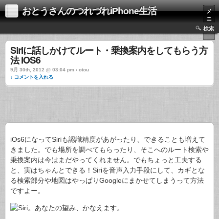
おとうさんのつれづれiPhone生活
メ
ニ
ュ
検索
ー
Siriに話しかけてルート・乗換案内をしてもらう方
法 iOS6
9月 30th, 2012 @ 03:04 pm › otou
↓ コメントを入れる
iOs6になってSiriも認識精度があがったり、できることも増えて
きました。でも場所を調べてもらったり、そこへのルート検索や
乗換案内は今はまだやってくれません。でもちょっと工夫する
と、実はちゃんとできる！Siriを音声入力手段にして、カギとな
る検索部分や地図はやっぱりGoogleにまかせてしまうって方法
ですよー。