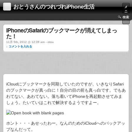
おとうさんのつれづれiPhone生活
メ
ニ
ュ
検索
ー
iPhoneのSafariのブックマークが消えてしまっ
た！
11月 5th, 2012 @ 12:39 am › otou
↓ コメントを入れる
iCloudにブックマークを同期していたのですが、いきなりSafari
のブックマークが真っ白に！自分の目の前も真っ白です。でもあ
わてない、あわてない。落ち着いてiPhoneを再起動させてみま
しょう。たいていはこれで解決するようですよー。
ホント・・・あせったわー。なんのためのiCloudへのバックアッ
プなんだって。